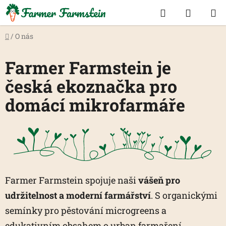
Přejít
Hledat
NÁKUP
na
KOŠÍK
obsah
Domů
/
O nás
Farmer Farmstein je
česká ekoznačka pro
domácí mikrofarmáře
Farmer Farmstein spojuje naši
vášeň pro
udržitelnost a moderní farmářství
. S organickými
semínky pro pěstování microgreens a
edukativním obsahem o urban farmaření