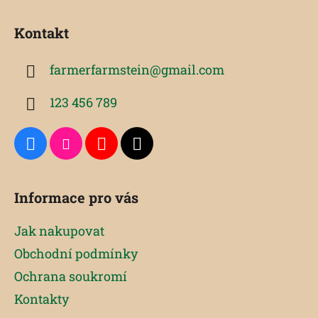
Z
á
Kontakt
p
a
farmerfarmstein
@
gmail.com
t
í
123 456 789
Informace pro vás
Jak nakupovat
Obchodní podmínky
Ochrana soukromí
Kontakty