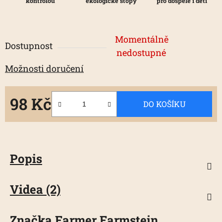
kontrolou
ekologické stopy
pro dospělé i děti
Momentálně
Dostupnost
nedostupné
Možnosti doručení
98 Kč
DO KOŠÍKU
Měrná cena:
Popis
Videa (2)
Značka
Farmer Farmstein