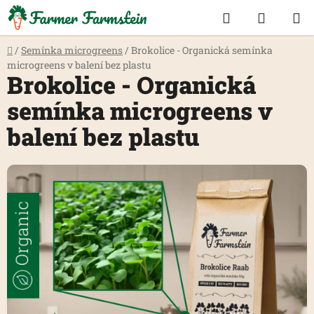
Přejít
Hledat
NÁKUP
na
KOŠÍK
obsah
Domů
/
Semínka microgreens
/
Brokolice - Organická semínka
microgreens v balení bez plastu
Brokolice - Organická
semínka microgreens v
balení bez plastu