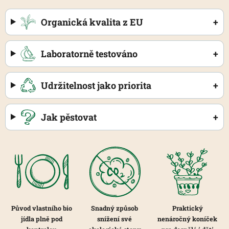
Organická kvalita z EU
+
Laboratorně testováno
+
Udržitelnost jako priorita
+
Jak pěstovat
+
Původ vlastního bio
Snadný způsob
Praktický
jídla plně pod
snížení své
nenáročný koníček