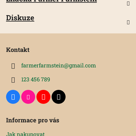
Diskuze
Z
á
Kontakt
p
a
farmerfarmstein
@
gmail.com
t
í
123 456 789
Informace pro vás
Jak nakupovat