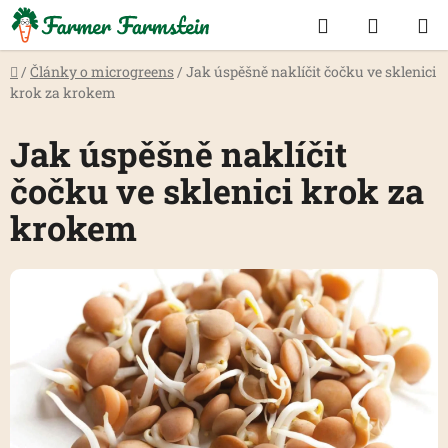
Přejít
Hledat
NÁKUP
na
KOŠÍK
obsah
Domů
/
Články o microgreens
/
Jak úspěšně naklíčit čočku ve sklenici
krok za krokem
Jak úspěšně naklíčit
čočku ve sklenici krok za
krokem