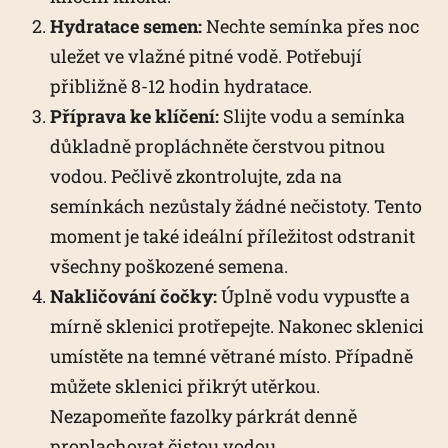
Hydratace semen:
Nechte semínka přes noc
uležet ve vlažné pitné vodě. Potřebují
přibližně 8-12 hodin hydratace.
Příprava ke klíčení:
Slijte vodu a semínka
důkladně propláchněte čerstvou pitnou
vodou. Pečlivě zkontrolujte, zda na
semínkách nezůstaly žádné nečistoty. Tento
moment je také ideální příležitost odstranit
všechny poškozené semena.
Nakličování čočky:
Úplně vodu vypusťte a
mírně sklenici protřepejte. Nakonec sklenici
umístěte na temné větrané místo. Případně
můžete sklenici přikrýt utěrkou.
Nezapomeňte fazolky párkrát denně
proplachovat čistou vodou.